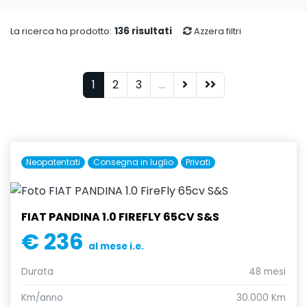
136 risultati
La ricerca ha prodotto:
Azzera filtri
1
2
3
...
Neopatentati
Consegna in luglio
Privati
FIAT PANDINA 1.0 FIREFLY 65CV S&S
€ 236
al mese i.e.
Durata
48 mesi
Km/anno
30.000 Km