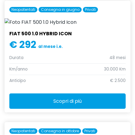
Neopatentati
Consegna in giugno
Privati
FIAT 500 1.0 HYBRID ICON
€ 292
al mese i.e.
Durata
48 mesi
Km/anno
30.000 Km
Anticipo
€ 2.500
Scopri di più
Neopatentati
Consegna in ottobre
Privati