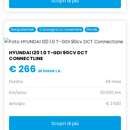
Scopri di più
Neopatentati
Consegna in novembre
Privati
HYUNDAI I20 1.0 T-GDI 90CV DCT
CONNECTLINE
€ 266
al mese i.e.
Durata
48 mesi
Km/anno
30.000 Km
Anticipo
€ 2.500
Scopri di più