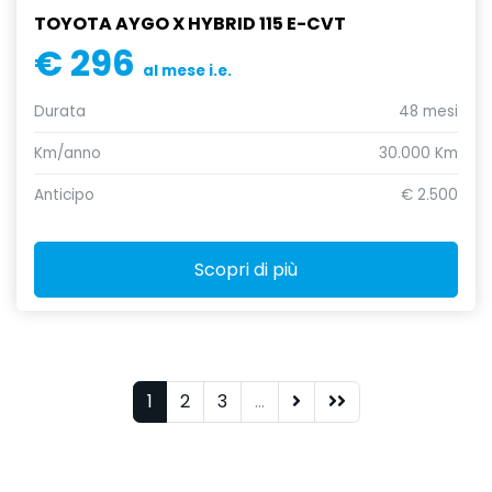
TOYOTA AYGO X HYBRID 115 E-CVT
€ 296
al mese i.e.
Durata
48 mesi
Km/anno
30.000 Km
Anticipo
€ 2.500
Scopri di più
1
2
3
...