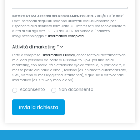
INFORMATIVA AI SENSI DEL REGOLAMENTO UE N. 2016/679 "GDPR"
I dati personali acquisiti saranno utilizzati esclusivamente per
rispondere alla richiesta formulata. Gli Interessati possono esercitare i
diritti di cui agli artt. 15 - 23 del GDPR scrivendo all'indirizzo
info@bfreenoleggio.it.
Informativa completa
.
Attività di marketing
*
Letta e compresa l’
Informativa Privacy
, acconsento al trattamento dei
miei dati personali da parte di BissonAuto S.p.A. per finalità di
marketing, con modalità elettroniche e/o cartacee, e, in particolare, a
mezzo posta ordinaria o email, telefono (es. chiamate automatizzate,
SMS, sistemi di messaggistica istantanea), e qualsiasi altro canale
informatico (es. siti web, mobile app).
Acconsento
Non acconsento