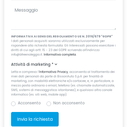
INFORMATIVA AI SENSI DEL REGOLAMENTO UE N. 2016/679 "GDPR"
I dati personali acquisiti saranno utilizzati esclusivamente per
rispondere alla richiesta formulata. Gli Interessati possono esercitare i
diritti di cui agli artt. 15 - 23 del GDPR scrivendo all'indirizzo
info@bfreenoleggio.it.
Informativa completa
.
Attività di marketing
*
Letta e compresa l’
Informativa Privacy
, acconsento al trattamento dei
miei dati personali da parte di BissonAuto S.p.A. per finalità di
marketing, con modalità elettroniche e/o cartacee, e, in particolare, a
mezzo posta ordinaria o email, telefono (es. chiamate automatizzate,
SMS, sistemi di messaggistica istantanea), e qualsiasi altro canale
informatico (es. siti web, mobile app).
Acconsento
Non acconsento