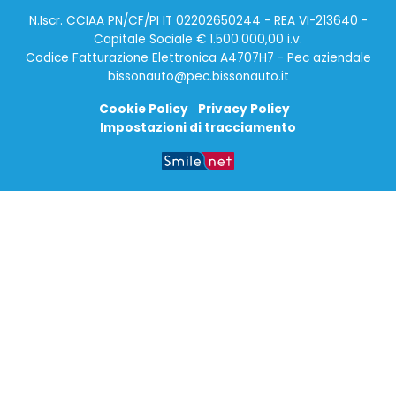
N.Iscr. CCIAA PN/CF/PI IT 02202650244 - REA VI-213640 -
Capitale Sociale € 1.500.000,00 i.v.
Codice Fatturazione Elettronica A4707H7 - Pec aziendale
bissonauto@pec.bissonauto.it
Cookie Policy
Privacy Policy
Impostazioni di tracciamento