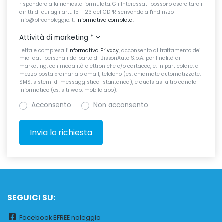
rispondere alla richiesta formulata. Gli Interessati possono esercitare i
diritti di cui agli artt. 15 - 23 del GDPR scrivendo all'indirizzo
info@bfreenoleggio.it.
Informativa completa
.
Attività di marketing
*
Letta e compresa l’
Informativa Privacy
, acconsento al trattamento dei
miei dati personali da parte di BissonAuto S.p.A. per finalità di
marketing, con modalità elettroniche e/o cartacee, e, in particolare, a
mezzo posta ordinaria o email, telefono (es. chiamate automatizzate,
SMS, sistemi di messaggistica istantanea), e qualsiasi altro canale
informatico (es. siti web, mobile app).
Acconsento
Non acconsento
SEGUICI SU:
Facebook BFREE noleggio