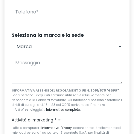
Seleziona la marca e la sede
INFORMATIVA AI SENSI DEL REGOLAMENTO UE N. 2016/679 "GDPR"
I dati personali acquisiti saranno utilizzati esclusivamente per
rispondere alla richiesta formulata. Gli Interessati possono esercitare i
diritti di cui agli artt. 15 - 23 del GDPR scrivendo all'indirizzo
info@bfreenoleggio.it.
Informativa completa
.
Attività di marketing
*
Letta e compresa l’
Informativa Privacy
, acconsento al trattamento dei
miei dati personali da parte di BissonAuto S.p.A. per finalità di