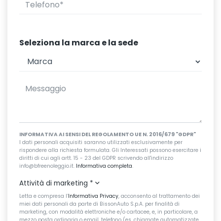
Seleziona la marca e la sede
INFORMATIVA AI SENSI DEL REGOLAMENTO UE N. 2016/679 "GDPR"
I dati personali acquisiti saranno utilizzati esclusivamente per
rispondere alla richiesta formulata. Gli Interessati possono esercitare i
diritti di cui agli artt. 15 - 23 del GDPR scrivendo all'indirizzo
info@bfreenoleggio.it.
Informativa completa
.
Attività di marketing
*
Letta e compresa l’
Informativa Privacy
, acconsento al trattamento dei
miei dati personali da parte di BissonAuto S.p.A. per finalità di
marketing, con modalità elettroniche e/o cartacee, e, in particolare, a
mezzo posta ordinaria o email, telefono (es. chiamate automatizzate,