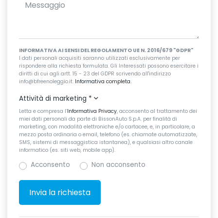
INFORMATIVA AI SENSI DEL REGOLAMENTO UE N. 2016/679 "GDPR"
I dati personali acquisiti saranno utilizzati esclusivamente per
rispondere alla richiesta formulata. Gli Interessati possono esercitare i
diritti di cui agli artt. 15 - 23 del GDPR scrivendo all'indirizzo
info@bfreenoleggio.it.
Informativa completa
.
Attività di marketing
*
Letta e compresa l’
Informativa Privacy
, acconsento al trattamento dei
miei dati personali da parte di BissonAuto S.p.A. per finalità di
marketing, con modalità elettroniche e/o cartacee, e, in particolare, a
mezzo posta ordinaria o email, telefono (es. chiamate automatizzate,
SMS, sistemi di messaggistica istantanea), e qualsiasi altro canale
informatico (es. siti web, mobile app).
Acconsento
Non acconsento