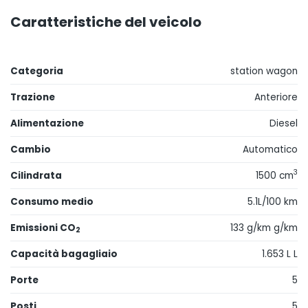
Caratteristiche del veicolo
Categoria
station wagon
Trazione
Anteriore
Alimentazione
Diesel
Cambio
Automatico
3
Cilindrata
1500 cm
Consumo medio
5.1L/100 km
Emissioni CO
133 g/km g/km
2
Capacità bagagliaio
1.653 L L
Porte
5
Posti
5