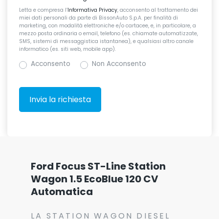
Letta e compresa l’
Informativa Privacy
, acconsento al trattamento dei
miei dati personali da parte di BissonAuto S.p.A. per finalità di
marketing, con modalità elettroniche e/o cartacee, e, in particolare, a
mezzo posta ordinaria o email, telefono (es. chiamate automatizzate,
SMS, sistemi di messaggistica istantanea), e qualsiasi altro canale
informatico (es. siti web, mobile app).
Acconsento
Non Acconsento
Ford Focus ST-Line Station
Wagon 1.5 EcoBlue 120 CV
Automatica
LA STATION WAGON DIESEL