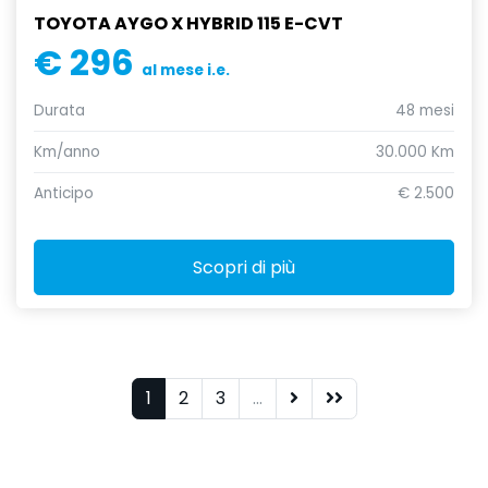
TOYOTA AYGO X HYBRID 115 E-CVT
€ 296
al mese i.e.
Durata
48 mesi
Km/anno
30.000 Km
Anticipo
€ 2.500
Scopri di più
1
2
3
...