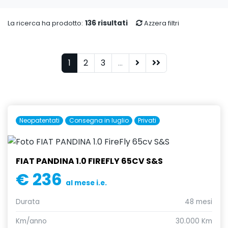
136 risultati
La ricerca ha prodotto:
Azzera filtri
1
2
3
...
Neopatentati
Consegna in luglio
Privati
FIAT PANDINA 1.0 FIREFLY 65CV S&S
€ 236
al mese i.e.
Durata
48 mesi
Km/anno
30.000 Km