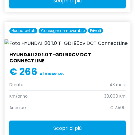
Scopri di più
Neopatentati
Consegna in novembre
Privati
HYUNDAI I20 1.0 T-GDI 90CV DCT
CONNECTLINE
€ 266
al mese i.e.
Durata
48 mesi
Km/anno
30.000 Km
Anticipo
€ 2.500
Scopri di più