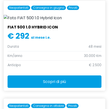
Neopatentati
Consegna in giugno
Privati
FIAT 500 1.0 HYBRID ICON
€ 292
al mese i.e.
Durata
48 mesi
Km/anno
30.000 Km
Anticipo
€ 2.500
Scopri di più
Neopatentati
Consegna in ottobre
Privati