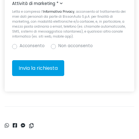
Attività di marketing
*
Letta e compresa l’
Informativa Privacy
, acconsento al trattamento dei
miei dati personali da parte di BissonAuto S.p.A. per finalità di
marketing, con modalità elettroniche e/o cartacee, e, in particolare, a
mezzo posta ordinaria o email, telefono (es. chiamate automatizzate,
SMS, sistemi di messaggistica istantanea), e qualsiasi altro canale
informatico (es. siti web, mobile app).
Acconsento
Non acconsento