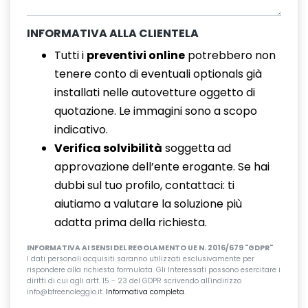
INFORMATIVA ALLA CLIENTELA
Tutti i
preventivi online
potrebbero non
tenere conto di eventuali optionals già
installati nelle autovetture oggetto di
quotazione. Le immagini sono a scopo
indicativo.
Verifica solvibilità
soggetta ad
approvazione dell’ente erogante. Se hai
dubbi sul tuo profilo, contattaci: ti
aiutiamo a valutare la soluzione più
adatta prima della richiesta.
INFORMATIVA AI SENSI DEL REGOLAMENTO UE N. 2016/679 "GDPR"
I dati personali acquisiti saranno utilizzati esclusivamente per
rispondere alla richiesta formulata. Gli Interessati possono esercitare i
diritti di cui agli artt. 15 - 23 del GDPR scrivendo all'indirizzo
info@bfreenoleggio.it.
Informativa completa
.