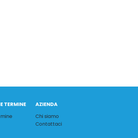
VE TERMINE
AZIENDA
ermine
Chi siamo
Contattaci