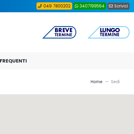
Scrivici
049 7800202
3407199564
FREQUENTI
Home
Sedi