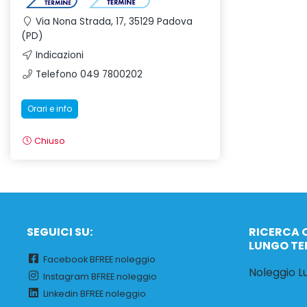
Via Nona Strada, 17, 35129 Padova
(PD)
Indicazioni
Telefono 049 7800202
Orari e info
Chiuso
SEGUICI SU:
RICERCA 
LUNGO TE
Facebook BFREE noleggio
Noleggio 
Instagram BFREE noleggio
Linkedin BFREE noleggio