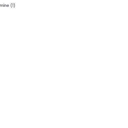
rmine
(1)